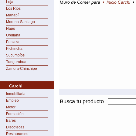
Loja
Muro de Comer para
•
Inicio Carchi
Los Ríos
Manabí
Morona-Santiago
Napo
Orellana
Pastaza
Pichincha
Sucumbíos
Tungurahua
Zamora-Chinchipe
Carchi
Inmobiliaria
Empleo
Busca tu producto
Motor
Formación
Bares
Discotecas
Restaurantes