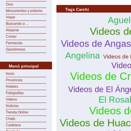
Ocio
Tags Carchi
Monumentos y entorno
Viajar
Aguel
Buscando a ...
Videos d
Alojarse
Comer
Videos de Anga
Farmacias
Gasolineras
Angelina
Videos de 
Vide
Menú principal
Videos de Cr
Inicio
Provincias
Hoteles
Videos de El Áng
Fotografías
El Rosa
Videos
Noticias
Videos d
Tienda Online
Chats
Videos de Hua
Cartelera