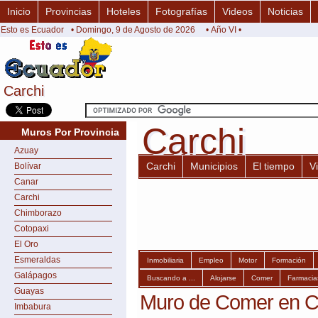
Inicio
Provincias
Hoteles
Fotografías
Videos
Noticias
Esto es Ecuador
• Domingo, 9 de Agosto de 2026
• Año VI •
Carchi
Carchi
Carchi
Carchi
Muros Por Provincia
Azuay
Carchi
Municipios
El tiempo
V
Bolívar
Canar
Carchi
Chimborazo
Cotopaxi
El Oro
Esmeraldas
Inmobiliaria
Empleo
Motor
Formación
Galápagos
Buscando a ...
Alojarse
Comer
Farmacia
Guayas
Muro de Comer en C
Imbabura