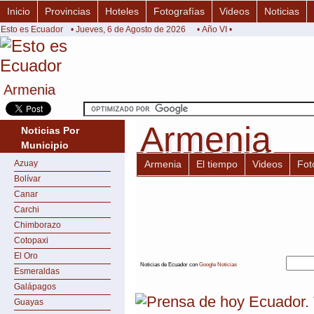
Inicio
Provincias
Hoteles
Fotografías
Videos
Noticias
Esto es Ecuador
• Jueves, 6 de Agosto de 2026
• Año VI •
Armenia
Armenia
Armenia
Armenia
Noticias Por
Municipio
Azuay
Armenia
El tiempo
Videos
Fot
Bolívar
Canar
Carchi
Chimborazo
Cotopaxi
El Oro
Noticias de Ecuador con
Google Noticias
Esmeraldas
Galápagos
Guayas