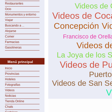
Restaurantes
Videos de
Ocio
Videos de Coc
Monumentos y entorno
Viajar
Concepción
Vi
Buscando a ...
Alojarse
Francisco de Orell
Comer
Farmacias
Videos d
Gasolineras
La Joya de los 
Videos de Pu
Menú principal
Inicio
Puerto
Provincias
Hoteles
Videos de San Se
Fotografías
V
Videos
Noticias
Tienda Online
Chats