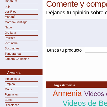
Comente y compar
Imbabura
Loja
Déjanos tu opinión sobre e
Los Ríos
Manabí
Morona-Santiago
Napo
Orellana
Pastaza
Pichincha
Sucumbíos
Busca tu producto
Tungurahua
Zamora-Chinchipe
Armenia
Inmobiliaria
Empleo
Tags Armenia
Motor
Armenia
Videos 
Formación
Bares
Videos de Be
Discotecas