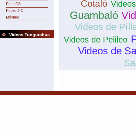
Cotaló
Videos
Palm OS
Pocket PC
Guambaló
Vi
Móviles
Videos de Píll
Videos Tungurahua
P
Videos de Pelileo
Videos de S
Sa