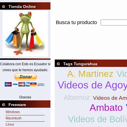
Tienda Online
Busca tu producto
Tags Tungurahua
Colabora con Esto es Ecuador si
crees que te hemos ayudado.
A. Martinez
Vi
Videos de Ago
Albornoz
Videos de Amb
Gracias
Ambato
Freeware
Windows
Videos de Bolí
Macintosh
Linux