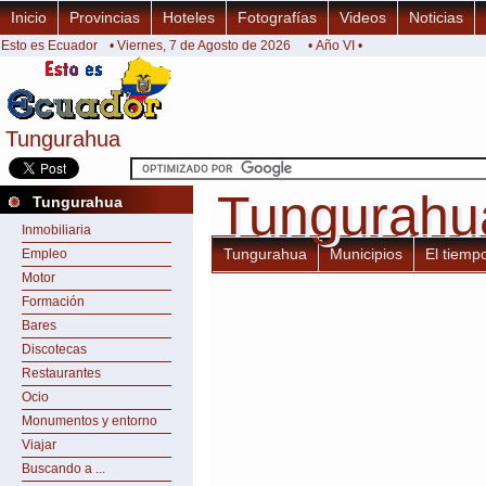
Inicio
Provincias
Hoteles
Fotografías
Videos
Noticias
Esto es Ecuador
• Viernes, 7 de Agosto de 2026
• Año VI •
Tungurahua
Tungurahua
Tungurahu
Tungurahu
Tungurahua
Inmobiliaria
Tungurahua
Municipios
El tiemp
Empleo
Motor
Formación
Bares
Discotecas
Restaurantes
Ocio
Monumentos y entorno
Viajar
Buscando a ...