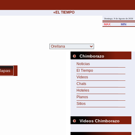
«EL TIEMPO ES EL ÁNGEL DEL HOMBRE.»
•
H
Domingo, 9 de Agosto de 2026
MAX
MIN
Chimborazo
Noticias
apas
El Tiempo
Videos
Chats
Hoteles
Planos
Sitios
Videos Chimborazo