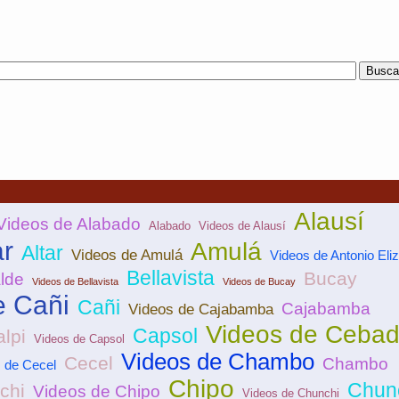
Alausí
Videos de Alabado
Alabado
Videos de Alausí
ar
Amulá
Altar
Videos de Amulá
Videos de Antonio Eli
Bellavista
Bucay
alde
Videos de Bellavista
Videos de Bucay
e Cañi
Cañi
Cajabamba
Videos de Cajabamba
Videos de Ceba
Capsol
lpi
Videos de Capsol
Videos de Chambo
Cecel
Chambo
 de Cecel
Chipo
Chun
chi
Videos de Chipo
Videos de Chunchi