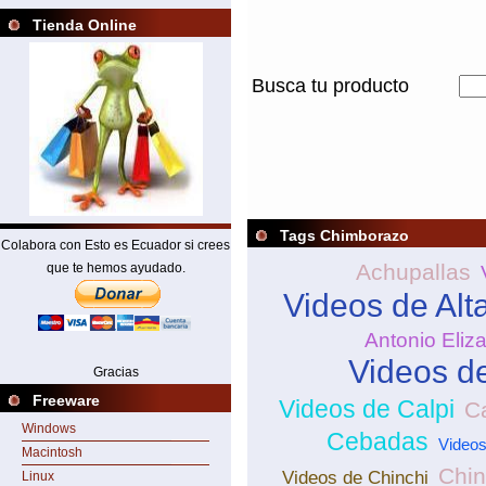
Tienda Online
Busca tu producto
Tags Chimborazo
Colabora con Esto es Ecuador si crees
Achupallas
que te hemos ayudado.
Videos de Alt
Antonio Eliz
Videos d
Gracias
Freeware
Videos de Calpi
Ca
Windows
Cebadas
Videos
Macintosh
Chin
Videos de Chinchi
Linux