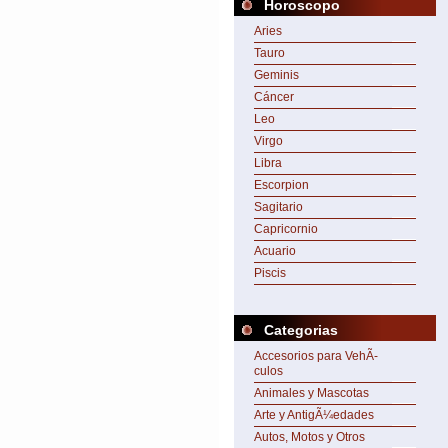
Horoscopo
Aries
Tauro
Geminis
Cáncer
Leo
Virgo
Libra
Escorpion
Sagitario
Capricornio
Acuario
Piscis
Categorias
Accesorios para VehÃ­
culos
Animales y Mascotas
Arte y AntigÃ¼edades
Autos, Motos y Otros