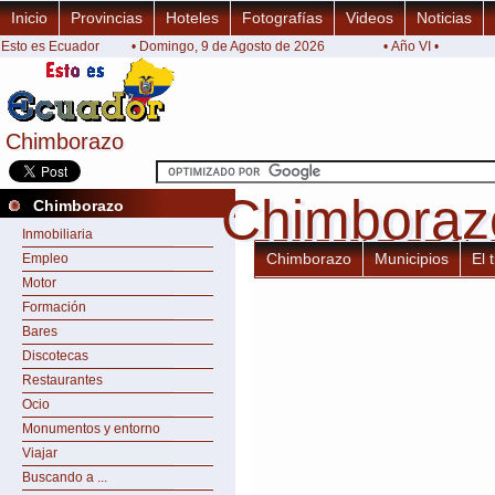
Inicio
Provincias
Hoteles
Fotografías
Videos
Noticias
Esto es Ecuador
• Domingo, 9 de Agosto de 2026
• Año VI •
Chimborazo
Chimborazo
Chimboraz
Chimboraz
Chimborazo
Inmobiliaria
Chimborazo
Municipios
El 
Empleo
Motor
Formación
Bares
Discotecas
Restaurantes
Ocio
Monumentos y entorno
Viajar
Buscando a ...