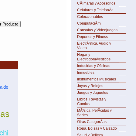
CÃ¡maras y Accesorios
Celulares y TelefonÃ­a
Coleccionables
ComputaciÃ³n
Consolas y Videojuegos
Deportes y Fitness
ElectrÃ³nica, Audio y
Video
Hogar y
ElectrodomÃ©sticos
Industrias y Oficinas
Inmuebles
Instrumentos Musicales
Joyas y Relojes
zalde
Juegos y Juguetes
Libros, Revistas y
Comics
MÃºsica, PelÃ­culas y
das
Series
Otras CategorÃ­as
Ropa, Bolsas y Calzado
chi
Salud y Belleza