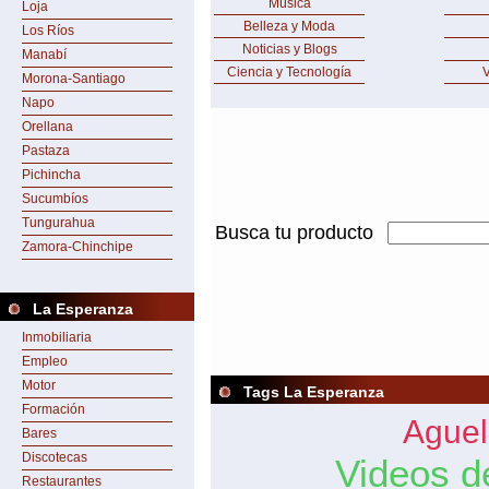
Música
Loja
Belleza y Moda
Los Ríos
Noticias y Blogs
Manabí
Ciencia y Tecnología
V
Morona-Santiago
Napo
Orellana
Pastaza
Pichincha
Sucumbíos
Tungurahua
Busca tu producto
Zamora-Chinchipe
La Esperanza
Inmobiliaria
Empleo
Motor
Tags La Esperanza
Formación
Aguel
Bares
Discotecas
Videos d
Restaurantes