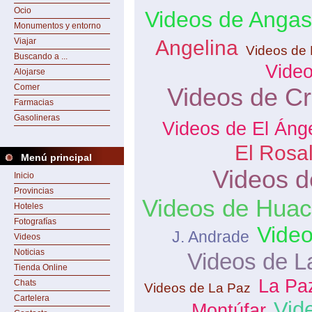
Ocio
Videos de Anga
Monumentos y entorno
Viajar
Angelina
Videos de 
Buscando a ...
Vide
Alojarse
Comer
Videos de Cr
Farmacias
Gasolineras
Videos de El Áng
El Rosa
Menú principal
Videos d
Inicio
Provincias
Videos de Hua
Hoteles
Fotografías
Video
J. Andrade
Videos
Noticias
Videos de L
Tienda Online
La Pa
Chats
Videos de La Paz
Cartelera
Vid
Montúfar