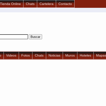
Tienda Online
Chats
Cartelera
Contacto
o
Videos
Fotos
Chats
Noticias
Muros
Hoteles
Mapa