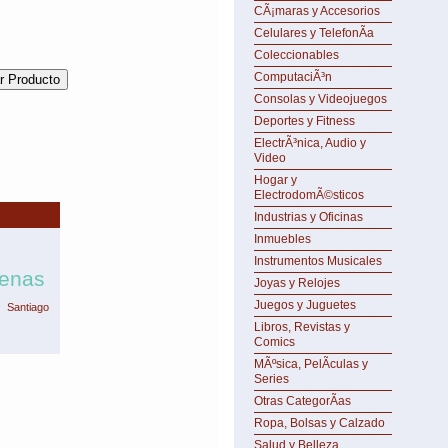
CÃ¡maras y Accesorios
Celulares y TelefonÃ­a
Coleccionables
ComputaciÃ³n
Consolas y Videojuegos
Deportes y Fitness
ElectrÃ³nica, Audio y
Video
Hogar y
ElectrodomÃ©sticos
Industrias y Oficinas
Inmuebles
Instrumentos Musicales
tenas
Joyas y Relojes
Juegos y Juguetes
Santiago
Libros, Revistas y
Comics
MÃºsica, PelÃ­culas y
Series
Otras CategorÃ­as
Ropa, Bolsas y Calzado
Salud y Belleza