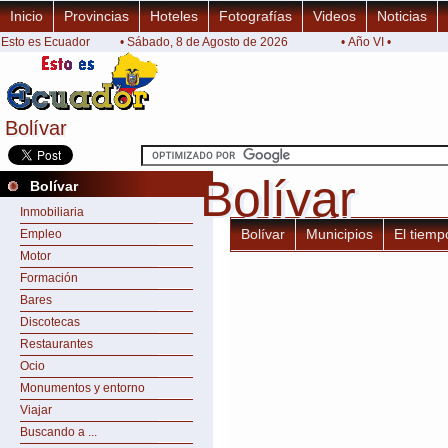
Inicio
Provincias
Hoteles
Fotografías
Videos
Noticias
Esto es Ecuador
• Sábado, 8 de Agosto de 2026
• Año VI •
Bolívar
Bolívar
Bolívar
Bolívar
Bolívar
Inmobiliaria
Bolívar
Municipios
El tiemp
Empleo
Motor
Formación
Bares
Discotecas
Restaurantes
Ocio
Monumentos y entorno
Viajar
Buscando a ...