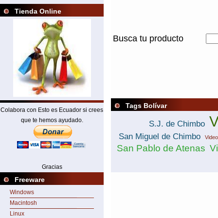
Tienda Online
Busca tu producto
Tags Bolívar
Colabora con Esto es Ecuador si crees
V
que te hemos ayudado.
S.J. de Chimbo
San Miguel de Chimbo
Video
San Pablo de Atenas
V
Gracias
Freeware
Windows
Macintosh
Linux