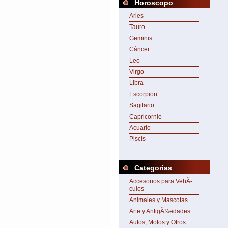
Horoscopo
Aries
Tauro
Geminis
Cáncer
Leo
Virgo
Libra
Escorpion
Sagitario
Capricornio
Acuario
Piscis
Categorias
Accesorios para VehÃ­
culos
Animales y Mascotas
Arte y AntigÃ¼edades
Autos, Motos y Otros